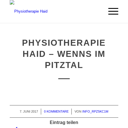
PHYSIOTHERAPIE
HAID – WENNS IM
PITZTAL
7. JUNI 2017
/
0 KOMMENTARE
/
VON
INFO_RPZ5KC1M
Eintrag teilen