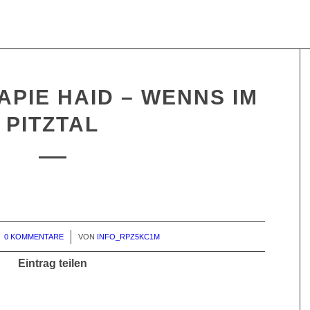
PIE HAID – WENNS IM
PITZTAL
0 KOMMENTARE
/
VON
INFO_RPZ5KC1M
Eintrag teilen